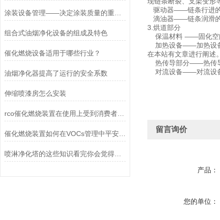
现链条断裂、支架变形
驱动器——链条行进的
涂装设备管理——决定涂装质量的重要因素
滴油器——链条润滑的
3.烘道部分
组合式油烟净化设备的组成及特色
保温材料 ——固化空间
加热设备——加热设备
催化燃烧设备适用于哪些行业？
在本站有文章进行阐述
热传导部分——热传导
对流设备——对流设备
油烟净化器提高了运行的安全系数
伸缩喷漆房怎么安装
rco催化燃烧装置在使用上受到消费者的欢迎
留言询价
催化燃烧装置如何在VOCs管理中平安应用？
喷淋净化塔的这些知识看完你会觉得受益匪浅的！
产品：
您的单位：