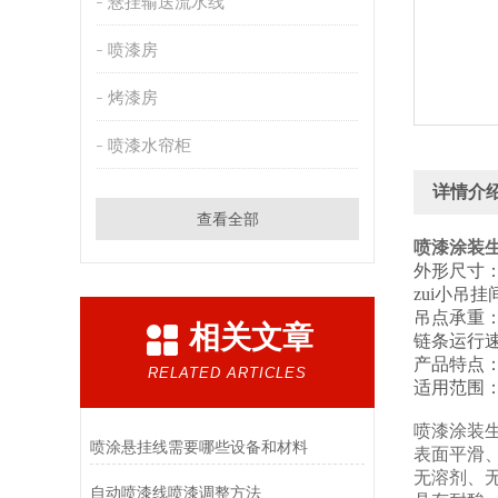
悬挂输送流水线
喷漆房
烤漆房
喷漆水帘柜
详情介
查看全部
喷漆涂装
外形尺寸
zui小吊挂
吊点承重：3
相关文章
链条运行速度
产品特点
RELATED ARTICLES
适用范围
喷漆涂装
喷涂悬挂线需要哪些设备和材料
表面
平滑
无溶剂、
自动喷漆线喷漆调整方法