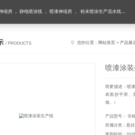
伸缩房
,
静电喷涂线
,
喷漆伸缩房
,
粉末喷涂生产流水线
,
积
示
您的位置：
网站首页
>
产品展
/ PRODUCTS
喷漆涂装
简要描述：喷
表面抄平滑、
做。）
产品型号： 非
所属分类：悬挂
更新时间：2026-