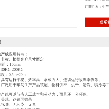
厂商性质：生产
联系
绍
生产线
应用特点：
：非标、根据客户尺寸而定
间距：150mm
0KG-200KG
：0.5m~20m
：具有运行平稳、效率高、承载力大、连续运行故障率低等。
：广泛用于车间生产产品装配、物料供应、烘干、清洗、喷涂等
生产线可以节省人工成本和劳动力，而且还十分环保。
、美观、达镜面效果；
无气味、无污染、无毒；