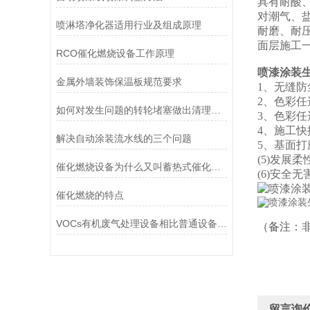
具有耐酸
对潮气、
喷淋塔净化器适用行业及组成原理
耐磨、耐
面层施工
RCO催化燃烧设备工作原理
喷漆涂装
金属外墙装饰保温板规范要求
1、无缝
2、色彩
如何对发生问题的转轮堵塞做出清理呢？
3、色彩
4、施工
解决自动涂装流水线的三个问题
5、基面
(5)发展
催化燃烧设备为什么又叫蓄热式催化燃烧设备
(6)安全
催化燃烧的特点
VOCs有机废气处理设备相比普通设备，优势较为明显
（备注：
留言询