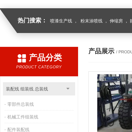
热门搜索：
喷漆生产线
,
粉末涂喷线
,
伸缩房
,
产品展示
/ PROD
产品分类
PRODUCT CATEGORY
装配线 组装线 总装线
零部件总装线
机械工件组装线
配件装配线