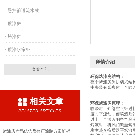
悬挂输送流水线
喷漆房
烤漆房
喷漆水帘柜
详情介绍
查看全部
环保烤漆房
结构：
整个烤漆房为拼装式结
中央装有观察窗，可随
相关文章
环保烤漆房
原理：
喷漆时，外部空气经过初
RELATED ARTICLES
度向下流动，使喷漆后
以上，且送入的空气具
烤漆时，将风门调至烤漆
发生热交换后送至烤漆
烤漆房产品优势及整厂涂装方案解析