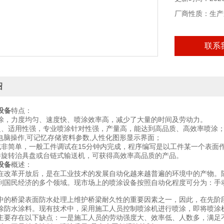
厂商性质：生产
联系
绍
设备
特点：
涂，力度均匀、速度快、喷涂效率高，减少了大量的时间及劳动力。
泛、适用性强，专业喷涂针对性强，产量高，能达到高品质、高效率喷涂
化电脑操作,可记忆存储资料参数,人性化图形显示界面；
试非简单，一般工件调试在15分钟内完成，程序编写是以工件某一个表面
件旋转治具盘或台链式输送机，可获得高效率高品质的产品。
设备
概述：
在改革开放后，是在工业技术的发展自动化越来越普遍的环境中的产物。
到国民经济的多个领域。现市场上的喷涂设备按照自动化程度可分为：手
中的桥梁表面防水处理上维护桥梁耐久性的重要因素之一，因此，在先阶
涂防水涂料。现有技术中，采用施工人员控制喷涂机进行喷涂，即将喷涂
主要存在以下缺点：一是施工人员的劳动强度大、效率低、人数多，满足