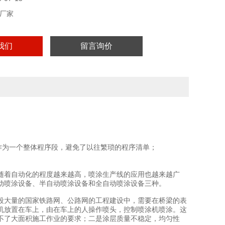
厂家
我们
留言询价
；
作为一个整体程序段，避免了以往繁琐的程序清单；
随着自动化的程度越来越高，喷涂生产线的应用也越来越广
动喷涂设备、半自动喷涂设备和全自动喷涂设备三种。
段大量的国家铁路网、公路网的工程建设中，需要在桥梁的表
机放置在车上，由在车上的人操作喷头，控制喷涂机喷涂。这
不了大面积施工作业的要求；二是涂层质量不稳定，均匀性