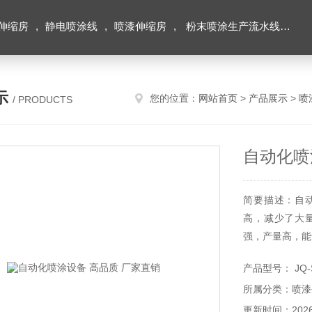
伸缩房
,
静电喷涂线
,
喷漆伸缩房
,
粉末喷涂生产流水线
,
积
示
您的位置：
网站首页
>
产品展示
>
喷
/ PRODUCTS
自动化喷
简要描述：自
高，减少了大
强，产量高，能
产品型号： JQ-
所属分类：喷漆
更新时间：2026-