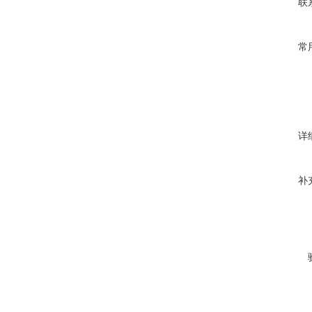
联
常
详
补