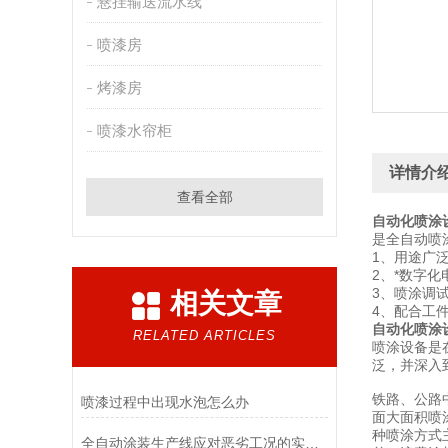
悬挂输送流水线
喷漆房
烤漆房
喷漆水帘柜
详情介
查看全部
自动化喷涂
是全自动喷
1、用途广
2、*数字
3、喷涂调
相关文章
4、配合工
自动化喷涂
RELATED ARTICLES
喷涂设备是
泛，并深入
铁路、公路
喷漆过程中出现水泡怎么办
面大面积喷
种喷涂方式
全自动涂装生产线应对恶劣工况的实战指南