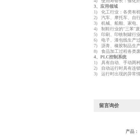
4) 使用寿命长：催化
3、应用领域
1) 化工行业：各类
2) 汽车、摩托车、自
3) 机械、船舶、家
4) 制鞋行业的“三苯”
5) 印刷、印铁制罐行
6) 电子、漆包线生产
7) 沥青、橡胶制品生
8) 食品加工过程各类
4、PLC控制系统
1) 具有自动、手动两
2) 自动运行时具有连
3) 运行时出现的异常
留言询价
产品：