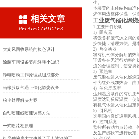
生。
本装置的主体结构由净
炉体周边整体保温，保温
相关文章
工业废气催化燃烧
1.主要部件说明
RELATED ARTICLES
1) 阻火器
将设备和废气源之间的
换快捷，清理方便。是
大旋风回收系统的换色设计
2) 热交换器
将有机气体分解后的热
证设备在无运行功率的
涂装车间设备节能降耗小知识
流的合理控制，使交换
3) 预热室
静电喷粉工作原理及组成部分
废气源在进入催化燃烧
件为红外线加热管，由
当橡胶废气遇上催化燃烧设备
4) 催化反应室
达到温度条件的有机废
温度达到反应温度，使
粉尘处理解决方案
有机气体进入催化固定
5) 引风机
自动喷漆线喷漆调整方法
选用国内良好通用风机
6) 控制系统
干式喷漆柜原理
监控所有动力点起动、
及生产线状态进行设定
打磨伸缩房大大改善了工人油漆的工作环境
7) 催化剂