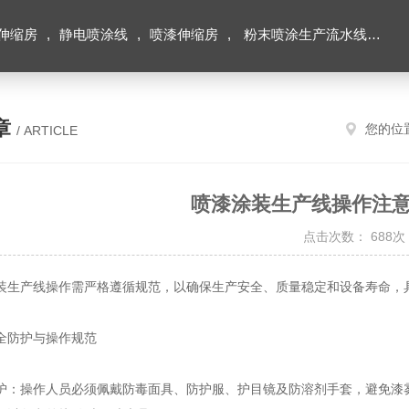
伸缩房
,
静电喷涂线
,
喷漆伸缩房
,
粉末喷涂生产流水线
,
积
章
您的位
/ ARTICLE
喷漆涂装生产线操作注
点击次数： 688次
产线操作需严格遵循规范，以确保生产安全、质量稳定和设备寿命，
防护与操作规范
操作人员必须佩戴防毒面具、防护服、护目镜及防溶剂手套，避免漆雾