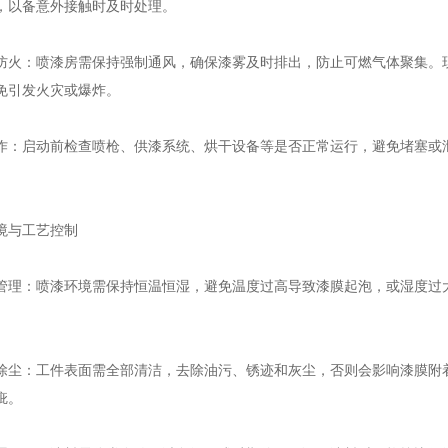
，以备意外接触时及时处理。
：喷漆房需保持强制通风，确保漆雾及时排出，防止可燃气体聚集。现
免引发火灾或爆炸。
启动前检查喷枪、供漆系统、烘干设备等是否正常运行，避免堵塞或泄
。
与工艺控制
：喷漆环境需保持恒温恒湿，避免温度过高导致漆膜起泡，或湿度过大
：工件表面需全部清洁，去除油污、锈迹和灰尘，否则会影响漆膜附着
疵。