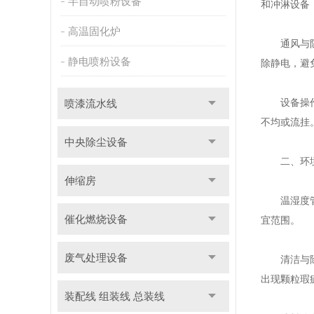
半自动喷粉设备
和冲淋设备
高温固化炉
通风与防火
静电喷粉设备
除静电，避
设备操作：
喷漆流水线
不均或流挂
中央除尘设备
二、环境
伸缩房
温湿度管理
催化燃烧设备
宜范围。
废气处理设备
清洁与除尘
出现颗粒瑕
装配线 组装线 总装线