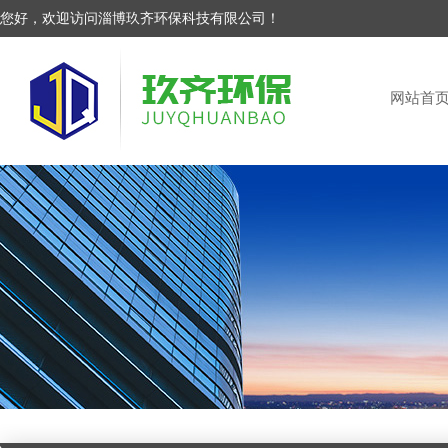
您好，欢迎访问淄博玖齐环保科技有限公司！
网站首