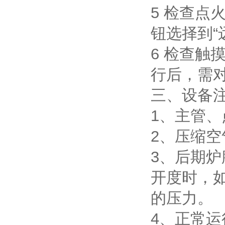
5 检查
钮选择到“
6 检查触
行后，需
三、设备
1、主管
2、压缩
3、后期炉
开度时，
的压力。
4、正常