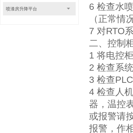
6 检查
喷漆房升降平台
（正常情况
7 对RT
二、控制
1 将电
2 检查系
3 检查P
4 检查
器，温控
或报警请按
报警，作