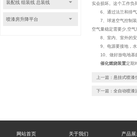
装配线 组装线 总装线
实会损坏。这个工作负
6、通过法兰和排气管
喷漆房升降平台
7、球迷空气控制装置
空气量稳定需要少,空气
8、室内、室外的安装
9、电源要接地，水平
10、做好放电地基
催化燃烧装置
定期
上一篇：
悬挂式喷漆
下一篇：
全自动喷漆
网站首页
关于我们
产品展