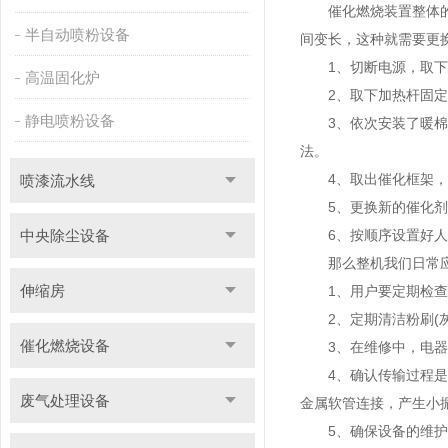
催化燃烧装置整体的易
半自动喷粉设备
间变长，这种就需要更
1、切断电源，取下装
高温固化炉
2、取下加热杆固定螺
静电喷粉设备
3、依次安装了暖棉和
法。
4、取出催化框架，取
喷漆流水线
5、更换新的催化剂，
中央除尘设备
6、按顺序设置好人
那么整机我们日常应
伸缩房
1、用户要定期检查
2、定期清洁粉刷(灰
催化燃烧设备
3、在维修中，电器，
4、确认传输过程是否
废气处理设备
金属软管连接，产生小
5、确保设备的维护和