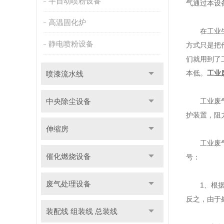
半自动喷粉设备
气通过本设
高温固化炉
在工业生产
静电喷粉设备
方式只是把
们就用到了
本低。
工业
喷漆流水线
中央除尘设备
工业废气处
护装置，阻
伸缩房
工业废气处
催化燃烧设备
号：
废气处理设备
1、根据风
反之，由于
装配线 组装线 总装线