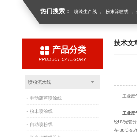
热门搜索：
喷漆生产线
,
粉末涂喷线
,
技术文
产品分类
PRODUCT CATEGORY
喷粉流水线
工业废气
电动葫芦喷涂线
粉末喷涂线
工业废
经UV光管
自动喷粉线
在-30℃-