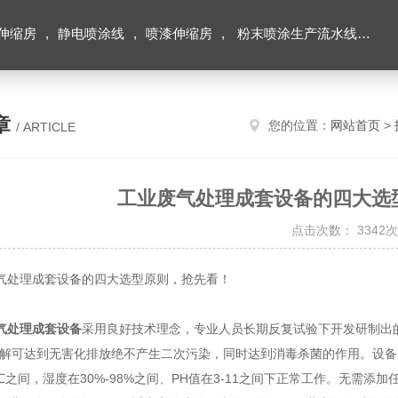
伸缩房
,
静电喷涂线
,
喷漆伸缩房
,
粉末喷涂生产流水线
,
积
章
您的位置：
网站首页
>
/ ARTICLE
工业废气处理成套设备的四大选
点击次数： 3342次
处理成套设备的四大选型原则，抢先看！
气处理成套设备
采用良好技术理念，专业人员长期反复试验下开发研制出
分解可达到无害化排放绝不产生二次污染，同时达到消毒杀菌的作用。设
95℃之间，湿度在30%-98%之间、PH值在3-11之间下正常工作。无