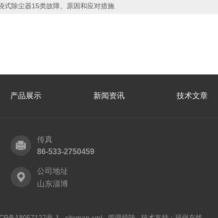
袋式除尘器15类故障、原因和应对措施
产品展示
新闻资讯
技术文章
传真
86-533-2750459
公司地址
山东淄博
CP备18057127号-1
sitemap.xml
管理登陆
技术支持：
环保在线