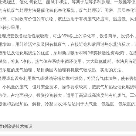
化燃烧法、催化 氧化法、酸碱中和法、等离子法等多种原理。一般推荐
的有机废气处理方法是催化氧化净化系统，废气处理设计周密、层层净化
分离，可回收有价值的有机物，该法适用于有机废气浓度高、温度低、风
业较少采用。
理成套设备经活性炭吸附，可达95%以上的净化率，设备简单、投资小
用增加，用纤维活性炭吸附有机废气，在接近饱和后用过热水蒸汽反吹，
吸附法及催化燃烧法的优点，采用新型吸附材料(蜂窝状活性炭)吸附，在
燃烧，将其 *净化，热气体在系统中循环使用，大大降低能耗。本法具有
低浓度的废气治理，是目前国内治理有机废气较成熟、实用的方法。
理成套设备利用燃气或燃油等辅助燃料燃烧，将混合气体加热，使有害物
、小风量的废气，但对安全技术、操作要求较高，把废气加热经催化燃烧
方便、占地面积少、投资投资较大，适用于高温或高浓度的有机废气。
工
液饱和后经加热、解析、冷凝回收;本法适用于大气量、低温度、低浓度
喷砂除锈技术知识