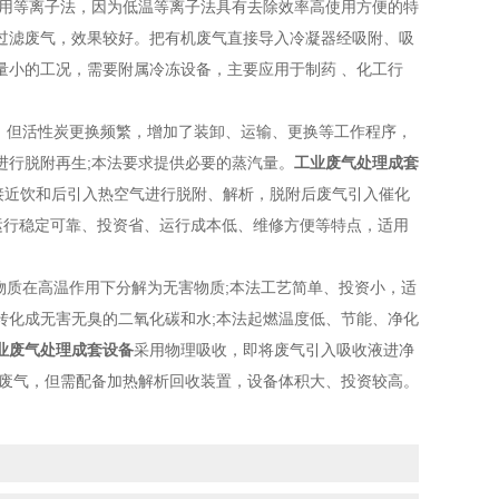
使用等离子法，因为低温等离子法具有去除效率高使用方便的特
过滤废气，效果较好。把有机废气直接导入冷凝器经吸附、吸
量小的工况，需要附属冷冻设备，主要应用于制药 、化工行
，但活性炭更换频繁，增加了装卸、运输、更换等工作程序，
进行脱附再生;本法要求提供必要的蒸汽量。
工业废气处理成套
接近饮和后引入热空气进行脱附、解析，脱附后废气引入催化
运行稳定可靠、投资省、运行成本低、维修方便等特点，适用
质在高温作用下分解为无害物质;本法工艺简单、投资小，适
转化成无害无臭的二氧化碳和水;本法起燃温度低、节能、净化
业废气处理成套设备
采用物理吸收，即将废气引入吸收液进净
的废气，但需配备加热解析回收装置，设备体积大、投资较高。