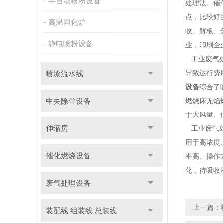
半自动喷粉设备
处理法、催
点，比较好
高温固化炉
收、解板、
静电喷粉设备
业，印刷企
工业废气处
导致运行费
喷漆流水线
设备
综合了
中央除尘设备
燃烧床无焰
于大风量、
伸缩房
工业废气处
用于高浓度
催化燃烧设备
率高、操作
化，待吸收
废气处理设备
上一篇：
装配线 组装线 总装线