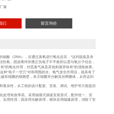
厂家
我们
留言询价
的核酸（DNA），在通过臭氧进行氧化反应，*达到脱臭及杀
即活性氧，因游离痒所携正负电子不平衡所以需与氧分子结合，
机物具有*的氧化作用，对恶臭气体及其他刺激异味有*的清除效果。
，这种“电子一空穴”对和周围的水、氧气发生作用后，就具有了
及破坏细菌的细胞壁，杀灭细菌并分解其丝网菌体，从而达到
性和复杂性，从工程的设计配套、安装、调试、维护等方面提供
净化处理有效率高。采用抽屉式插拔安装形式，配件统一、安
靠、实用性强：因采用光解原理，模块采用隔爆原理，消除了安