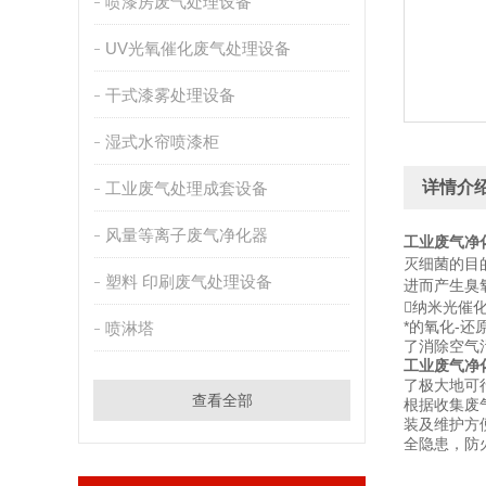
喷漆房废气处理设备
UV光氧催化废气处理设备
干式漆雾处理设备
湿式水帘喷漆柜
详情介
工业废气处理成套设备
风量等离子废气净化器
工业废气净
灭细菌的目
塑料 印刷废气处理设备
进而产生臭氧
纳米光催
*的氧化-
喷淋塔
了消除空气
工业废气净
了极大地可
查看全部
根据收集废
装及维护方
全隐患，防