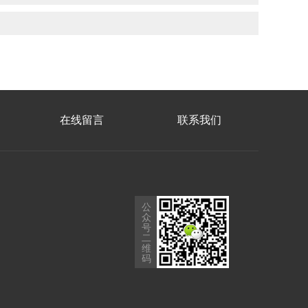
在线留言
联系我们
公
众
号
二
维
码