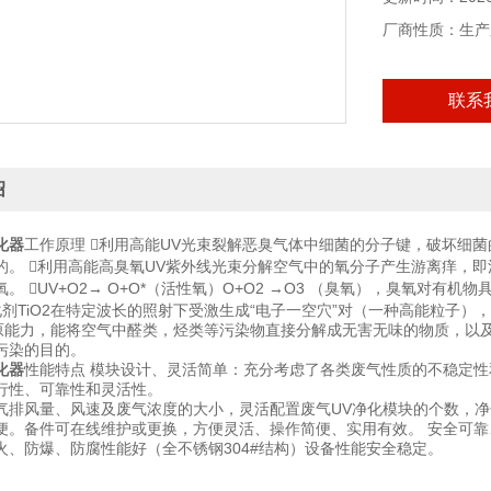
厂商性质：生产
联系
绍
化器
工作原理 利用高能UV光束裂解恶臭气体中细菌的分子键，破坏细菌
的。 利用高能高臭氧UV紫外线光束分解空气中的氧分子产生游离痒，
。 UV+O2→ O+O*（活性氧）O+O2 →O3 （臭氧），臭氧对有
化剂TiO2在特定波长的照射下受激生成“电子一空穴”对（一种高能粒子）
还原能力，能将空气中醛类，烃类等污染物直接分解成无害无味的物质，以
污染的目的。
化器
性能特点 模块设计、灵活简单：充分考虑了各类废气性质的不稳定
行性、可靠性和灵活性。
气排风量、风速及废气浓度的大小，灵活配置废气UV净化模块的个数，
便。备件可在线维护或更换，方便灵活、操作简便、实用有效。 安全可
火、防爆、防腐性能好（全不锈钢304#结构）设备性能安全稳定。​