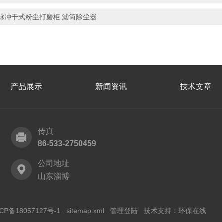
脉冲干式粉尘打磨柜 滤筒除尘器
产品展示
新闻资讯
技术文章
传真
86-533-2750459
公司地址
山东淄博
CP备18057127号-1
sitemap.xml
管理登陆
技术支持：
环保在线