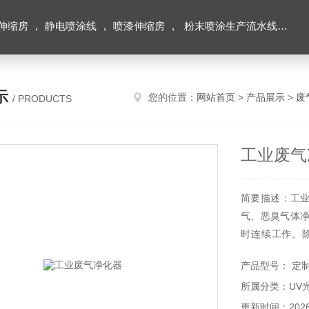
伸缩房
,
静电喷涂线
,
喷漆伸缩房
,
粉末喷涂生产流水线
,
积
示
您的位置：
网站首页
>
产品展示
>
废
/ PRODUCTS
工业废气
简要描述：工
气、恶臭气体净
时连续工作。
低，净化处理效
产品型号： 定
所属分类：UV
更新时间：2026-