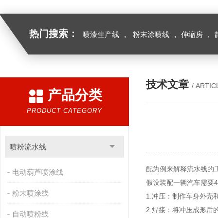
热门搜索：
喷漆生产线
,
粉末涂喷线
,
伸缩房
,
技术文章
/ ARTIC
产品分类
PRODUCT CATEGORY
喷粉流水线
配为例来解释流水线的
电动葫芦喷涂线
假设装配一辆汽车需要
粉末喷涂线
1.冲压：制作车身外壳
2.焊接：将冲压成形后
自动喷粉线