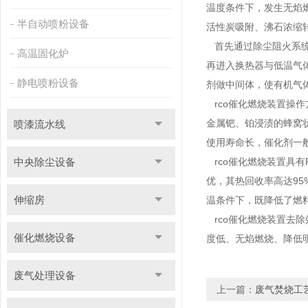
温度条件下，发生无焰燃
半自动喷粉设备
活性炭吸附、沸石浓缩
首先通过除尘阻火系统
高温固化炉
再进入换热器与低温气
静电喷粉设备
剂做中间体，使有机气
rco催化燃烧装置操
金属钯、铂浸渍的蜂窝
喷漆流水线
使用寿命长，催化剂一
中央除尘设备
rco催化燃烧装置具
优，其热回收率高达95
伸缩房
温条件下，既降低了燃
rco催化燃烧装置去
催化燃烧设备
度低、无焰燃烧、降低
废气处理设备
上一篇：
废气焚烧工艺