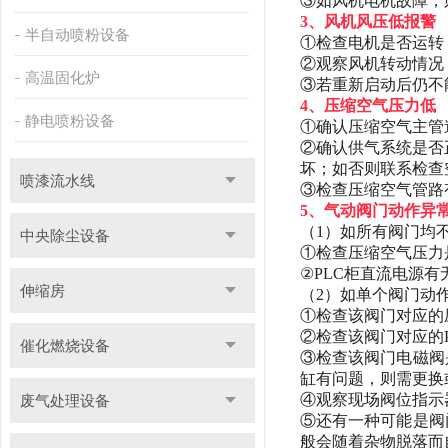
③如风机电机故障，
3、风机风压低报警
半自动喷粉设备
①检查电机是否运转
②观察风机转动情况
高温固化炉
③若重新启动后仍不
4、压缩空气压力低
静电喷粉设备
①确认压缩空气主管
②确认供气系统是否正
坏；如否则联系检查
喷漆流水线
③检查压缩空气管路
5、气动阀门动作异
（
1）如所有阀门均
中央除尘设备
①检查压缩空气压力是
②PLC柜直流电源
伸缩房
（
2）如单个阀门动
①检查该阀门对应的
②检查该阀门对应的
催化燃烧设备
③检查该阀门电磁阀
缸有问题，则需更换
④观察现场阀位指示
废气处理设备
⑤还有一种可能是阀
般会随着杂物脱落而