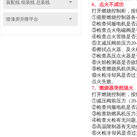
装配线 组装线 总装线
6、点火不成功
打开燃烧控制柜，按
①观察燃烧控制器各
喷漆房升降平台
②检查伺服电机是否
③检查点火电磁阀是
④检查点火管路是否开
⑤主减压阀前压力20
⑥擦拭点火器、及火
⑦检查高压点火器是
⑧火焰检测器是否故
⑨检查燃烧风机供风
⑩火检冷却风是否过
点火失败。
7、燃烧器突然熄火
打开燃烧控制柜，按
①减压阀前压力（20
②检查伺服电机是否
③检查助燃风机压力
④检查火检有无问题
⑤高温限制器有无动
⑥火检冷却风是否过